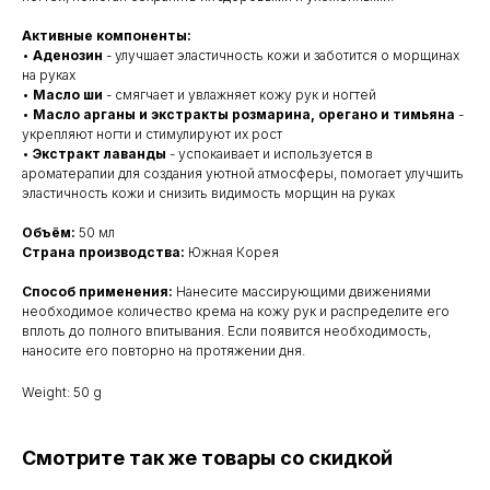
Активные компоненты:
•
Аденозин
- улучшает эластичность кожи и заботится о морщинах
на руках
•
Масло ши
- смягчает и увлажняет кожу рук и ногтей
•
Масло арганы и экстракты розмарина, орегано и тимьяна
-
укрепляют ногти и стимулируют их рост
•
Экстракт лаванды
- успокаивает и используется в
ароматерапии для создания уютной атмосферы, помогает улучшить
эластичность кожи и снизить видимость морщин на руках
Объём:
50 мл
Страна производства:
Южная Корея
Способ применения:
Нанесите массирующими движениями
необходимое количество крема на кожу рук и распределите его
вплоть до полного впитывания. Если появится необходимость,
наносите его повторно на протяжении дня.
Weight: 50 g
Смотрите так же товары со скидкой