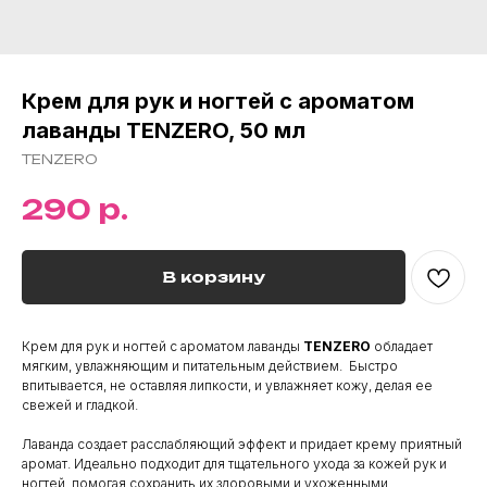
Крем для рук и ногтей с ароматом
лаванды TENZERO, 50 мл
TENZERO
р.
290
В корзину
Крем для рук и ногтей с ароматом лаванды
TENZERO
обладает
мягким, увлажняющим и питательным действием. Быстро
впитывается, не оставляя липкости, и увлажняет кожу, делая ее
свежей и гладкой.
Лаванда создает расслабляющий эффект и придает крему приятный
аромат. Идеально подходит для тщательного ухода за кожей рук и
ногтей, помогая сохранить их здоровыми и ухоженными.