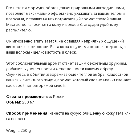
Его нежная формула, обогащенная природными ингредиентами,
позволяет максимально эффективно ухаживать за вашим телом и
волосами, оставляя на них потрясающий аромат спелой вишни.
Мист легко наносится на кожу и волосы благодаря удобному
распылителю.
Он мгновенно впитывается, не оставляя неприятных ощущений
липкости или жирности. Ваша кожа ощутит мягкость и гладкость, а
ваши волосы - шелковистость и блеск.
Этот соблазнительный аромат станет вашим секретным оружием,
добавляя чувственности и женственности вашему образу.
Окунитесь в объятия завораживающей теплой амбры, сладостной
ванили и пикантного пачули, аромат, который словно магнит пленяет
вас своей неповторимой силой.
Страна производства:
Россия
Объем:
250 мл
Способ применения:
нанести на сухую очищенную кожу тела или
на волосы.
Weight: 250 g