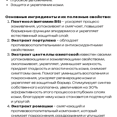
Глубокое увлажнение;
Защита и укрепление кожи.
Основные ингредиенты и их полезные свойства:
Пантенол (витамин B5)
– ускоряет процесс
заживления, успокаивает и смягчает, повышает
барьерные функции эпидермиса и укрепляет
естественный защитный слой;
Экстракт портулака
– обладает
противовоспалительными и антиоксидантными
свойствами;
Экстракт центеллы азиатской
известен своими
успокаивающими и заживляющими свойствами,
омолаживает, укрепляет, уменьшает жирность,
придает гладкость и эластичность коже, снимает
симптомы акне. Помогает уменьшить воспаления и
покраснения, ускоряет регенерацию кожи и
укрепляет её защитный барьер. Стимулирует синтез
собственного коллагена, увеличивая на 30%
эффективность этого процесса в глубоких слоях
кожи, благодаря чему кожа становится подтянутой
и упругой;
Экстракт ромашки
– смягчающий и
противовоспалительный компонент, который
снимает покраснения, раздражения и улучшает