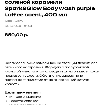
соленой карамели
Spark&Glow Body wash purple
toffee scent, 400 мл
SparkGlow
6974549386441
850,00
р.
В корзину
Запах соленой карамели, как настоящий десерт, для
отличного настроения. Формула с гиалуроновой
кислотой и экстрактом алоэ деликатно очищает кожу,
не вызывая сухости. Обильная кремовая пена
превращает принятие душа в настоящий ритуал
красоты.
Цель применения:
Мягкое очищение;
Восстановление;