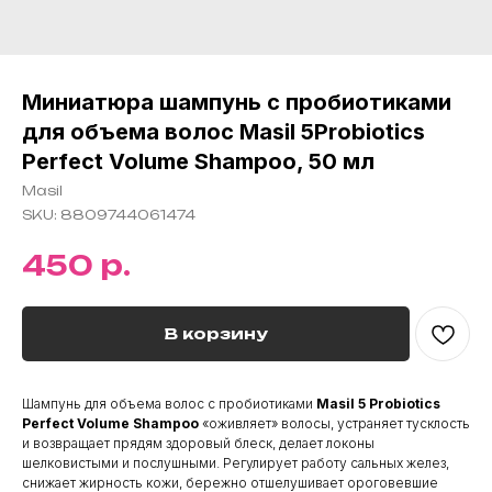
Миниатюра шампунь с пробиотиками
для объема волос Masil 5Probiotics
Perfect Volume Shampoo, 50 мл
Masil
SKU:
8809744061474
р.
450
В корзину
Шампунь для объема волос с пробиотиками
Masil
5 Probiotics
Perfect Volume Shampoo
«оживляет» волосы, устраняет тусклость
и возвращает прядям здоровый блеск, делает локоны
шелковистыми и послушными. Регулирует работу сальных желез,
снижает жирность кожи, бережно отшелушивает ороговевшие