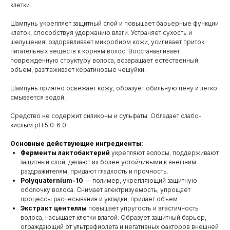
клетки.
Шампунь укрепляет защитный слой и повышает барьерные функции
клеток, способствуя удержанию влаги. Устраняет сухость и
шелушения, оздоравливает микробиом кожи, усиливает приток
питательных веществ к корням волос. Восстанавливает
поврежденную структуру волоса, возвращает естественный
объем, разглаживает кератиновые чешуйки.
Шампунь приятно освежает кожу, образует обильную пену и легко
смывается водой.
Средство не содержит силиконы и сульфаты. Обладает слабо-
кислым pH 5.0-6.0
Основные действующие ингредиенты:
Ферменты лактобактерий
укрепляют волосы, поддерживают
защитный слой, делают их более устойчивыми к внешним
раздражителям, придают гладкость и прочность.
Polyquaternium-10
— полимер, укрепляющий защитную
оболочку волоса. Снимает электризуемость, упрощает
процессы расчесывания и укладки, придает объем.
Экстракт центеллы
повышает упругость и эластичность
волоса, насыщает клетки влагой. Образует защитный барьер,
ограждающий от ультрафиолета и негативных факторов внешней