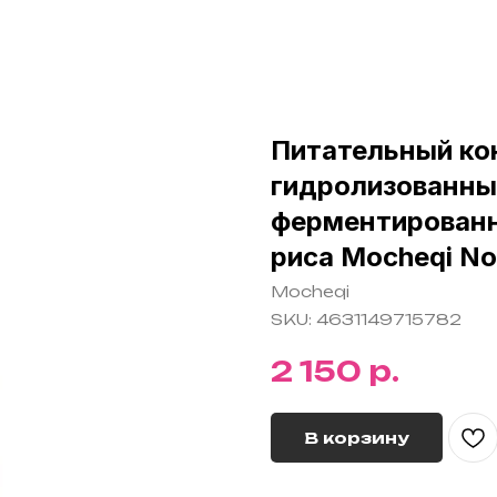
Питательный ко
гидролизованны
ферментирован
риса Mocheqi Nou
Mocheqi
SKU:
4631149715782
р.
2 150
В корзину