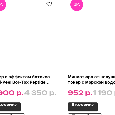
0%
-20%
ер с эффектом ботокса
Миниатюра отшелу
-Peel Bor-Tox Peptide
тонер с морской вод
r, 180 мл
Lab 1025 Dokdo Toner,
р.
р.
р.
 900
4 350
952
1 190
корзину
В корзину