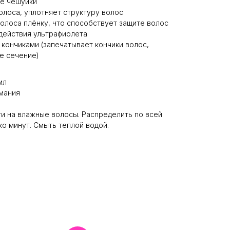
е чешуйки
олоса, уплотняет структуру волос
олоса плёнку, что способствует защите волос
 действия ультрафиолета
кончиками (запечатывает кончики волос,
е сечение)
мл
мания
и на влажные волосы. Распределить по всей
ко минут. Смыть теплой водой.