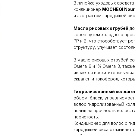
В линейке уходовых средств
кондиционер
MOCHEQI Nouri
и экстрактом зародышей рис
Масло рисовых отрубей
до
зёрен путём холодного пресс
РР и В, что способствует р
структуру, улучшает состоян
В масле рисовых отрубей с
Омега-6 и 1% Омега-3, такж
является восхитительным за
сквален и токоферол, котор
Гидролизованный коллаге
объем, блеск, управляемост
волос гидролизованный колл
повышая прочность волос, г
пористость.
Кондиционер для волос с ги
зародышей риса оказывает 