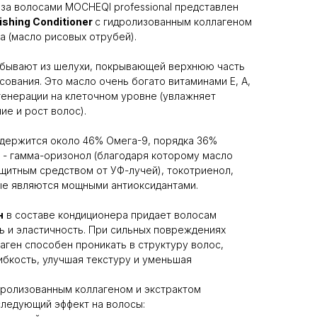
 за волосами MOCHEQI professional представлен
shing Conditioner
с гидролизованным коллагеном
а (масло рисовых отрубей).
бывают из шелухи, покрывающей верхнюю часть
ования. Это масло очень богато витаминами Е, А,
егенерации на клеточном уровне (увлажняет
ие и рост волос).
одержится около 46% Омега-9, порядка 36%
е - гамма-оризонол (благодаря которому масло
щитным средством от УФ-лучей), токотриенол,
ые являются мощными антиоксидантами.
н
в составе кондиционера придает волосам
ь и эластичность. При сильных повреждениях
аген способен проникать в структуру волос,
ибкость, улучшая текстуру и уменьшая
дролизованным коллагеном и экстрактом
следующий эффект на волосы: