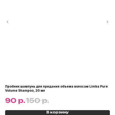
Пробник шампунь для придания объема волосам Limba Pure
Во
Volume Shampoo, 20 мл
Ce
р.
р.
90
150
1
В корзину