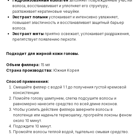
Гидролизованный коллаген
заполняет поврежденные участки
волоса, восстанавливает и уплотняет его структуру,
разглаживает кератиновые чешуйки.
Экстракт полыни
успокаивает и интенсивно увлажняет,
повышает эластичность и восстанавливает защитный барьер
волоса.
Экстракт мяты
приятно освежает, успокаивает раздражения,
препятствует появлению перхоти.
Подходит для жирной кожи головы.
Объем филлера:
15 мл
Страна производства:
Южная Корея
Способ применения:
Смешайте филлер с водой 1:1 до получения густой кремовой
консистенции.
Помойте голову шампунем, слегка подсушите волосы и
равномерно нанесите средство по всей длине локонов.
Чтобы усилить действие филлера заверните волосы в
полотенце или наденьте термошапку, прогрейте локоны феном
около 10 минут.
Подождите 10 минут.
Промойте волосы теплой водой, тщательно смывая средство.