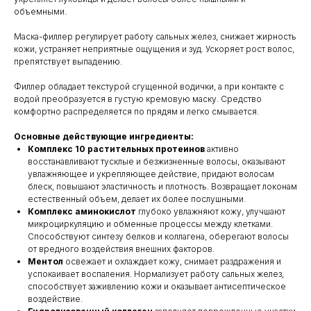
объемными.
Маска-филлер регулирует работу сальных желез, снижает жирность
кожи, устраняет неприятные ощущения и зуд. Ускоряет рост волос,
препятствует выпадению.
Филлер обладает текстурой сгущенной водички, а при контакте с
водой преобразуется в густую кремовую маску. Средство
комфортно распределяется по прядям и легко смывается.
Основные действующие ингредиенты:
Комплекс 10 растительных протеинов
активно
восстанавливают тусклые и безжизненные волосы, оказывают
увлажняющее и укрепляющее действие, придают волосам
блеск, повышают эластичность и плотность. Возвращает локонам
естественный объем, делает их более послушными.
Комплекс аминокислот
глубоко увлажняют кожу, улучшают
микроциркуляцию и обменные процессы между клетками.
Способствуют синтезу белков и коллагена, оберегают волосы
от вредного воздействия внешних факторов.
Ментол
освежает и охлаждает кожу, снимает раздражения и
успокаивает воспаления. Нормализует работу сальных желез,
способствует заживлению кожи и оказывает антисептическое
воздействие.