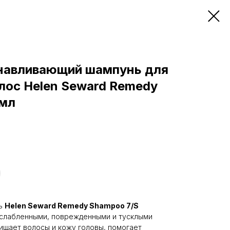
навливающий шампунь для
лос Helen Seward Remedy
 мл
нь
Helen Seward Remedy Shampoo 7/S
ослабленными, поврежденными и тусклыми
ищает волосы и кожу головы, помогает