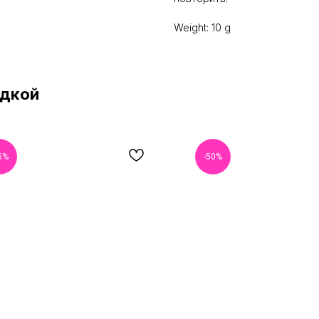
Weight: 10 g
идкой
5%
-50%