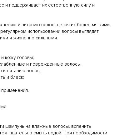
ос и поддерживает их естественную силу и
нению и питанию волос, делая их более мягкими,
 регулярном использовании волосы выглядят
ими и жизненно сильными.
и кожу головы;
слабленные и поврежденные волосы;
 и питанию волос;
ть и блеск;
 применения.
лия
ти шампунь на влажные волосы, вспенить
тем тщательно смыть водой. При необходимости