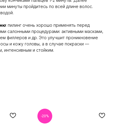
ову кончиками пальцев 1-2 минуты. Далее
ии минуты пройдитесь по всей длине волос.
водой.
нию
: пилинг очень хорошо применять перед
ими салонными процедурами: активными масками,
ем филлеров и др. Это улучшит проникновение
осы и кожу головы, а в случае покраски —
м, интенсивным и стойким.
-20%
-