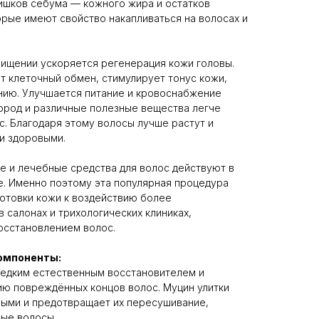
ишков себума — кожного жира и остатков
орые имеют свойство накапливаться на волосах и
ищении ускоряется регенерация кожи головы.
 клеточный обмен, стимулирует тонус кожи,
нию. Улучшается питание и кровоснабжение
ород и различные полезные вещества легче
с. Благодаря этому волосы лучше растут и
и здоровыми.
е и лечебные средства для волос действуют в
е. Именно поэтому эта популярная процедура
готовки кожи к воздействию более
 салонах и трихологических клиниках,
осстановлением волос.
омпоненты:
едким естественным восстановителем и
ю повреждённых концов волос. Муцин улитки
ыми и предотвращает их пересушивание,
ные волосы.