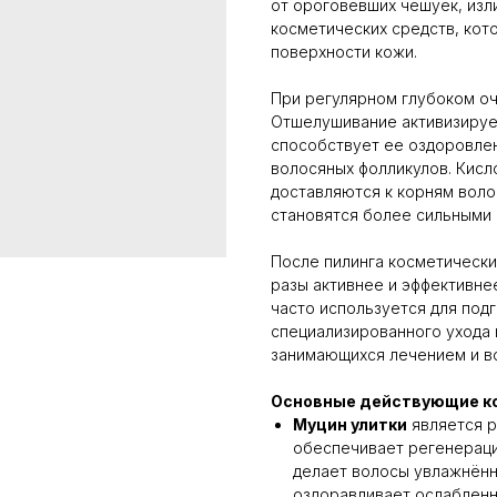
от ороговевших чешуек, изл
косметических средств, кот
поверхности кожи.
При регулярном глубоком оч
Отшелушивание активизирует
способствует ее оздоровле
волосяных фолликулов. Кисл
доставляются к корням воло
становятся более сильными 
После пилинга косметически
разы активнее и эффективне
часто используется для под
специализированного ухода в
занимающихся лечением и в
Основные действующие к
Муцин улитки
является р
обеспечивает регенераци
делает волосы увлажнённ
оздоравливает ослаблен