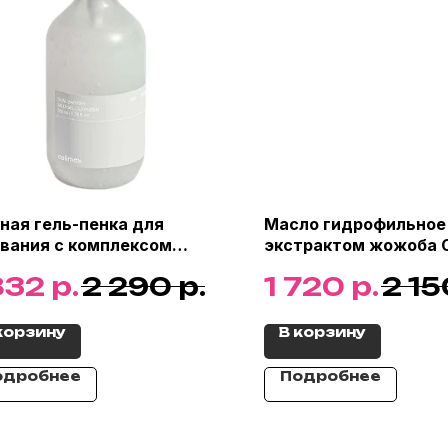
ная гель-пенка для
Масло гидрофильное 
вания с комплексом
экстрактом жожоба C
амидов Celimax Dual
Fresh Blackhead Jojob
р.
р.
р.
832
2 290
1 720
2 15
ier Mild Gel Cleanser, 200
Cleansing Oil, 150 мл
корзину
В корзину
одробнее
Подробнее