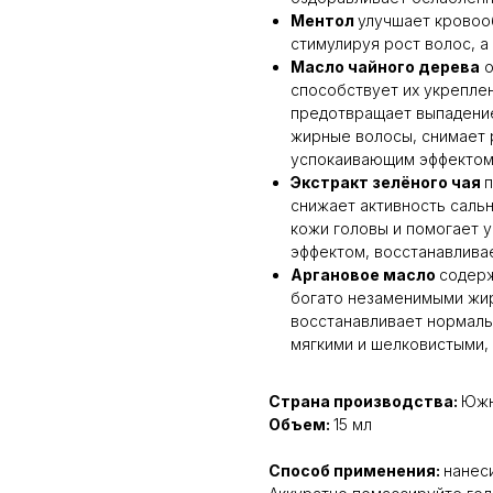
Ментол
улучшает кровоо
стимулируя рост волос, а
Масло чайного дерева
о
способствует их укрепле
предотвращает выпадение
жирные волосы, снимает 
успокаивающим эффектом
Экстракт зелёного чая
п
снижает активность саль
кожи головы и помогает 
эффектом, восстанавливае
Аргановое масло
содерж
богато незаменимыми жир
восстанавливает нормаль
мягкими и шелковистыми, 
Страна производства:
Южн
Объем:
15 мл
Способ применения:
нанес