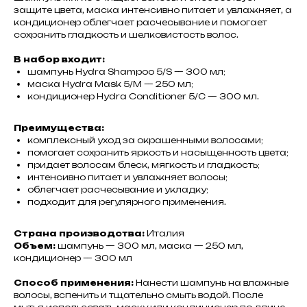
защите цвета, маска интенсивно питает и увлажняет, а
кондиционер облегчает расчесывание и помогает
сохранить гладкость и шелковистость волос.
В набор входит:
шампунь Hydra Shampoo 5/S — 300 мл;
маска Hydra Mask 5/M — 250 мл;
кондиционер Hydra Conditioner 5/C — 300 мл.
Преимущества:
комплексный уход за окрашенными волосами;
помогает сохранить яркость и насыщенность цвета;
придает волосам блеск, мягкость и гладкость;
интенсивно питает и увлажняет волосы;
облегчает расчесывание и укладку;
подходит для регулярного применения.
Страна производства:
Италия
Объем:
шампунь — 300 мл, маска — 250 мл,
кондиционер — 300 мл
Способ применения:
Нанести шампунь на влажные
волосы, вспенить и тщательно смыть водой. После