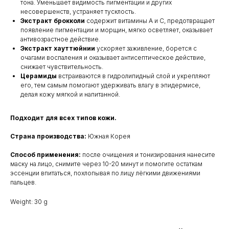
тона. Уменьшает видимость пигментации и других
несовершенств, устраняет тусклость.
Экстракт брокколи
содержит витамины A и C, предотвращает
появление пигментации и морщин, мягко осветляет, оказывает
антивозрастное действие.
Экстракт хауттюйнии
ускоряет заживление, борется с
очагами воспаления и оказывает антисептическое действие,
снижает чувствительность.
Церамиды
встраиваются в гидролипидный слой и укрепляют
его, тем самым помогают удерживать влагу в эпидермисе,
делая кожу мягкой и напитанной.
Подходит для всех типов кожи.
Страна производства:
Южная Корея
Способ применения:
после очищения и тонизирования нанесите
маску на лицо, снимите через 10-20 минут и помогите остаткам
эссенции впитаться, похлопывая по лицу лёгкими движениями
пальцев.
Weight: 30 g