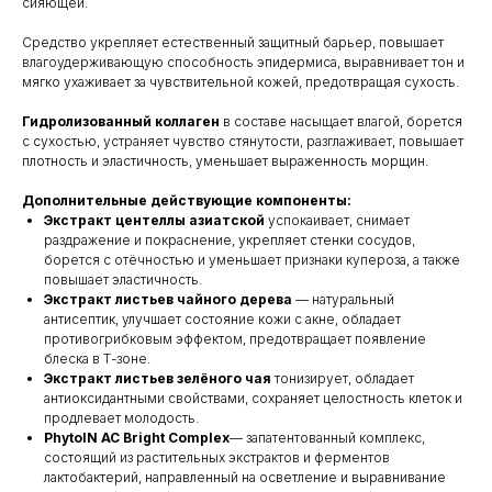
сияющей.
Средство укрепляет естественный защитный барьер, повышает
влагоудерживающую способность эпидермиса, выравнивает тон и
мягко ухаживает за чувствительной кожей, предотвращая сухость.
Гидролизованный коллаген
в составе насыщает влагой, борется
с сухостью, устраняет чувство стянутости, разглаживает, повышает
плотность и эластичность, уменьшает выраженность морщин.
Дополнительные действующие компоненты:
Экстракт центеллы азиатской
успокаивает, снимает
раздражение и покраснение, укрепляет стенки сосудов,
борется с отёчностью и уменьшает признаки купероза, а также
повышает эластичность.
Экстракт листьев чайного дерева
— натуральный
антисептик, улучшает состояние кожи с акне, обладает
противогрибковым эффектом, предотвращает появление
блеска в Т-зоне.
Экстракт листьев зелёного чая
тонизирует, обладает
антиоксидантными свойствами, сохраняет целостность клеток и
продлевает молодость.
PhytoIN AC Bright Complex
— запатентованный комплекс,
состоящий из растительных экстрактов и ферментов
лактобактерий, направленный на осветление и выравнивание