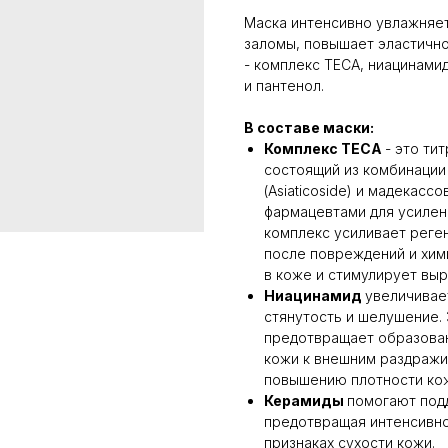
Маска интенсивно увлажняет
заломы, повышает эластично
- комплекс TECA, ниацинамид
и пантенол.
В составе маски:
Комплекс TECA
- это ти
состоящий из комбинации а
(Asiaticoside) и мадекасс
фармацевтами для усилени
комплекс усиливает реге
после повреждений и хим
в коже и стимулирует выр
Ниацинамид
увеличивае
стянутость и шелушение. 
предотвращает образован
кожи к внешним раздражи
повышению плотности ко
Керамиды
помогают под
предотвращая интенсивно
признаках сухости кожи.