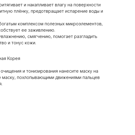
ритягивает и накапливает влагу на поверхности
щитную плёнку, предотвращает испарение воды и
богатым комплексом полезных микроэлементов,
собствует ее заживлению.
увлажнению, смягчению, помогает разгладить
во и тонус кожи.
ая Корея
очищения и тонизирования нанесите маску на
те маску, похлопывающими движениями пальцев
я.