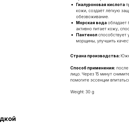
Гиалуроновая кислота
п
кожи, создаёт лёгкую за
обезвоживание.
Морская вода
обладает 
активно питает кожу, спо
Пантенол
способствует 
морщины, улучшить качест
Страна производства:
Южн
Способ применения:
после 
лицо. Через 15 минут сними
помогите эссенции впитатьс
Weight: 30 g
идкой