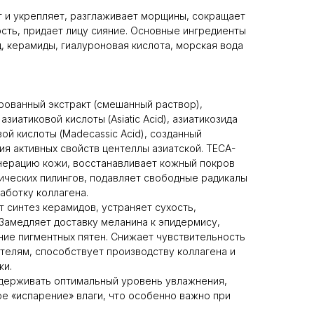
 и укрепляет, разглаживает морщины, сокращает
сть, придает лицу сияние. Основные ингредиенты
, керамиды, гиалуроновая кислота, морская вода
трованный экстракт (смешанный раствор),
зиатиковой кислоты (Asiatic Acid), азиатикозида
овой кислоты (Madecassic Acid), созданный
я активных свойств центеллы азиатской. TECA-
нерацию кожи, восстанавливает кожный покров
ических пилингов, подавляет свободные радикалы
аботку коллагена.
т синтез керамидов, устраняет сухость,
Замедляет доставку меланина к эпидермису,
ие пигментных пятен. Снижает чувствительность
телям, способствует производству коллагена и
жи.
держивать оптимальный уровень увлажнения,
е «испарение» влаги, что особенно важно при