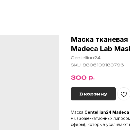
Маска тканевая
Madeca Lab Mask
Centellian24
SKU:
8806109183796
р.
300
В корзину
Маска
Centellian24 Madeca 
PlusSome-катионных липосо
сферы), которые усиливают 