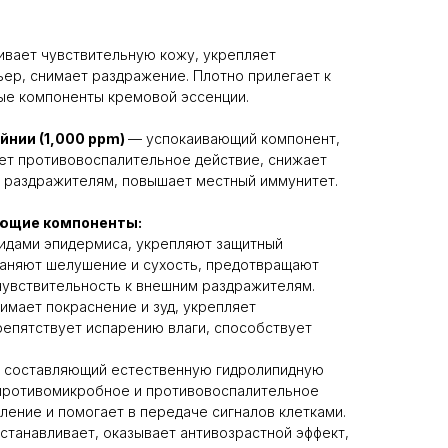
ивает чувствительную кожу, укрепляет
ер, снимает раздражение. Плотно прилегает к
ые компоненты кремовой эссенции.
йнии (1,000 ppm)
— успокаивающий компонент,
ет противовоспалительное действие, снижает
м раздражителям, повышает местный иммунитет.
ющие компоненты:
пидами эпидермиса, укрепляют защитный
раняют шелушение и сухость, предотвращают
чувствительность к внешним раздражителям.
нимает покраснение и зуд, укрепляет
репятствует испарению влаги, способствует
, составляющий естественную гидролипидную
противомикробное и противовоспалительное
ление и помогает в передаче сигналов клетками.
станавливает, оказывает антивозрастной эффект,