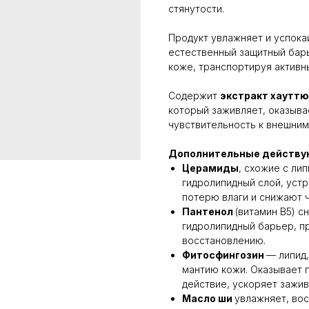
стянутости.
Продукт увлажняет и успока
естественный защитный барь
коже, транспортируя активн
Содержит
экстракт хауттю
который заживляет, оказыва
чувствительность к внешни
Дополнительные действу
Церамиды
, схожие с ли
гидролипидный слой, уст
потерю влаги и снижают 
Пантенол
(витамин B5) с
гидролипидный барьер, п
восстановлению.
Фитосфингозин
— липид
мантию кожи. Оказывает 
действие, ускоряет зажив
Масло ши
увлажняет, вос