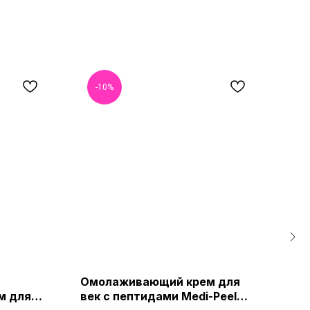
-10%
-
Омолаживающий крем для
Ком
м для
век с пептидами Medi-Peel
Rom