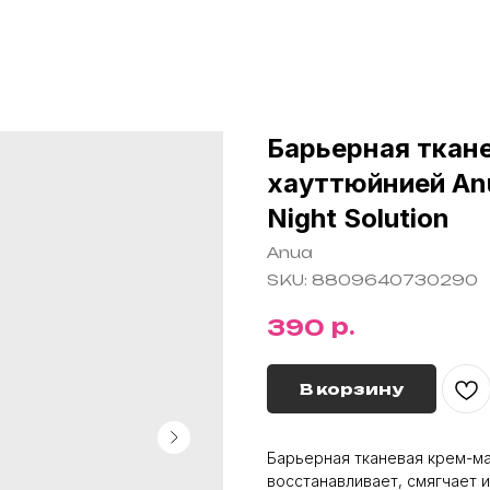
Барьерная ткан
хауттюйнией Anu
Night Solution
Anua
SKU:
8809640730290
р.
390
В корзину
Барьерная тканевая крем-м
восстанавливает, смягчает и