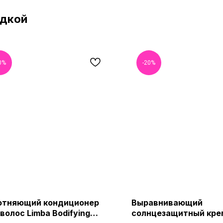
идкой
0%
-20%
отняющий кондиционер
Выравнивающий
волос Limba Bodifying
солнцезащитный кре