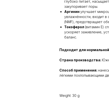
глубоко питает, насыщае
закупоривает поры.
Аргинин
улучшает микро
увлажнённости, входит в
(NMF), предотвращает об
Токоферол
(витамин E) 
ускоряет заживление, ус
баланс.
Подходит для нормальной,
Страна производства:
Южн
Способ применения:
нанеси
лёгкими похлопывающими дв
Weight: 30 g