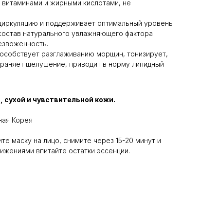
т витаминами и жирными кислотами, не
циркуляцию и поддерживает оптимальный уровень
 состав натурального увлажняющего фактора
езвоженность.
способствует разглаживанию морщин, тонизирует,
траняет шелушение, приводит в норму липидный
 сухой и чувствительной кожи.
ая Корея
те маску на лицо, снимите через 15-20 минут и
ижениями впитайте остатки эссенции.