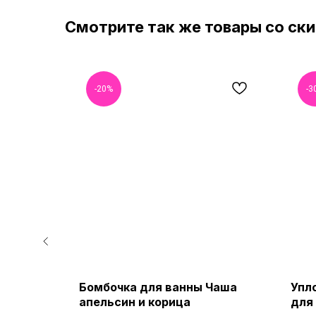
Смотрите так же товары со ск
-20%
-3
 розой и
Бомбочка для ванны Чаша
Упл
Hyaluron
апельсин и корица
для 