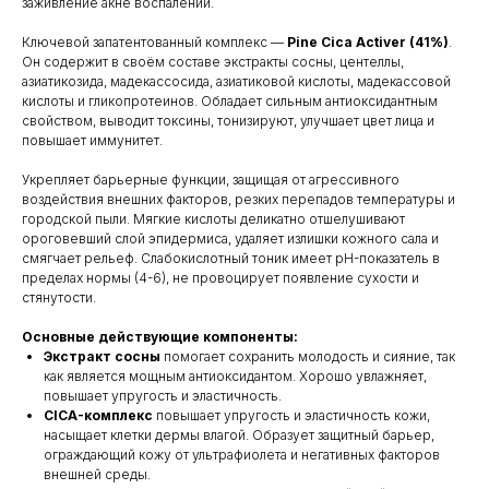
заживление акне воспалений.
Ключевой запатентованный комплекс —
Pine Cica Activer (41%)
.
Он содержит в своём составе экстракты сосны, центеллы,
азиатикозида, мадекассосида, азиатиковой кислоты, мадекассовой
кислоты и гликопротеинов. Обладает сильным антиоксидантным
свойством, выводит токсины, тонизируют, улучшает цвет лица и
повышает иммунитет.
Укрепляет барьерные функции, защищая от агрессивного
воздействия внешних факторов, резких перепадов температуры и
городской пыли. Мягкие кислоты деликатно отшелушивают
ороговевший слой эпидермиса, удаляет излишки кожного сала и
смягчает рельеф. Слабокислотный тоник имеет pH-показатель в
пределах нормы (4-6), не провоцирует появление сухости и
стянутости.
Основные действующие компоненты:
Экстракт сосны
помогает сохранить молодость и сияние, так
как является мощным антиоксидантом. Хорошо увлажняет,
повышает упругость и эластичность.
CICA-комплекс
повышает упругость и эластичность кожи,
насыщает клетки дермы влагой. Образует защитный барьер,
ограждающий кожу от ультрафиолета и негативных факторов
внешней среды.