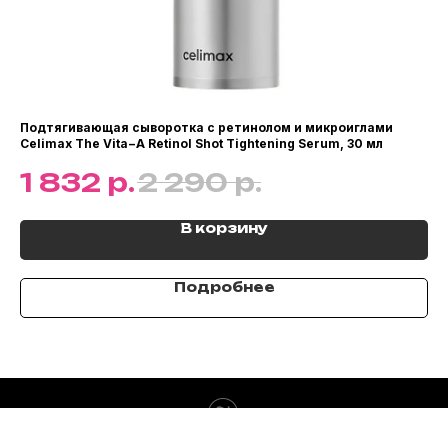
Подтягивающая сыворотка с ретинолом и микроиглами
Кр
Celimax The Vita−A Retinol Shot Tightening Serum, 30 мл
пр
Sho
р.
р.
1 832
2 290
1
В корзину
Подробнее
Tilda
Made on