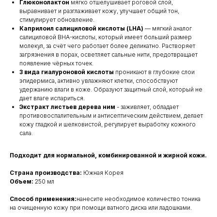
Глюконолактон
мягко отшелушивает роговой слой,
выравнивает и разглаживает кожу, улучшает общий тон,
стимулирует обновление.
Каприлоил салициловой кислоты (LHA)
— мягкий аналог
салициловой BHA-кислоты, который имеет больший размер
молекул, за счёт чего работает более деликатно. Растворяет
загрязнения в порах, осветляет сальные нити, предотвращает
появление чёрных точек.
3 вида гиалуроновой кислоты
проникают в глубокие слои
эпидермиса, активно увлажняют клетки, способствуют
удержанию влаги в коже. Образуют защитный слой, который не
дает влаге испариться.
Экстракт листьев дерева ним
- заживляет, обладает
противовоспалительным и антисептическим действием, делает
кожу гладкой и шелковистой, регулирует выработку кожного
сала.
Подходит для нормальной, комбинированной и жирной кожи.
Страна производства:
Южная Корея
Объем:
250 мл
Способ применения:
нанесите необходимое количество тоника
на очищенную кожу при помощи ватного диска или ладошками.