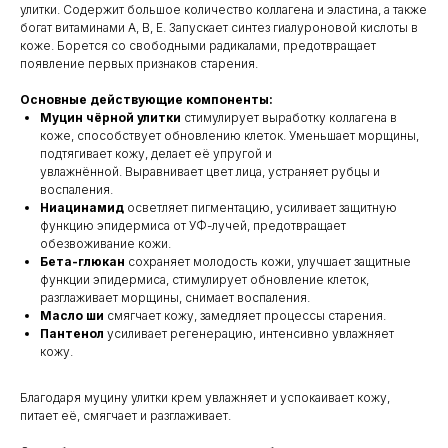
улитки. Содержит большое количество коллагена и эластина, а также
богат витаминами А, В, Е. Запускает синтез гиалуроновой кислоты в
коже. Борется со свободными радикалами, предотвращает
появление первых признаков старения.
Основные действующие компоненты:
Муцин чёрной улитки
стимулирует выработку коллагена в
коже, способствует обновлению клеток. Уменьшает морщины,
подтягивает кожу, делает её упругой и
увлажнённой. Выравнивает цвет лица, устраняет рубцы и
воспаления.
Ниацинамид
осветляет пигментацию, усиливает защитную
функцию эпидермиса от УФ-лучей, предотвращает
обезвоживание кожи.
Бета-глюкан
сохраняет молодость кожи, улучшает защитные
функции эпидермиса, стимулирует обновление клеток,
разглаживает морщины, снимает воспаления.
Масло ши
смягчает кожу, замедляет процессы старения.
Пантенол
усиливает регенерацию, интенсивно увлажняет
кожу.
Благодаря муцину улитки крем увлажняет и успокаивает кожу,
питает её, смягчает и разглаживает.