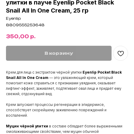
улитки в пауче Eyenlip Pocket Black
Snail All In One Cream, 25 гр
Eyenlip
8809555253648
350,00
р.
В корзину
Крем для лица с экстрактом чёрной улитки
Eyenlip Pocket Black
Snail All In One Cream
— это увлажняющий крем, который
помогает коже справиться с признаками увядания, оказывает
лифтинг-эффект, заживляет, подтягивает овал лица и придаёт ему
свежий, отдохнувший вид.
Крем запускает процессы регенерации в эпидермисе,
способствует скорейшему заживлению повреждений и
воспалений.
Муцин чёрной улитки
в составе обладает более выраженными
омолаживающими свойствами, чем муцин обычной