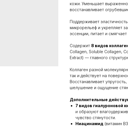
кожи. Уменьшает выраженно
восстанавливает огрубевшие
Поддерживает эластичность,
микрорельеф и укрепляет з
эссенции, питает и смягчает
Содержит
8 видов коллаге
Collagen, Soluble Collagen, C
Extract) — главного структур
Коллаген разной молекулярн
так и действует на поверхн
Восстанавливает упругость,
шелушение и ощущение стян
Дополнительные действу
7 видов гиалуроновой 
и образуют влагоудержив
чувство стянутости.
Ниацинамид
(витамин B3