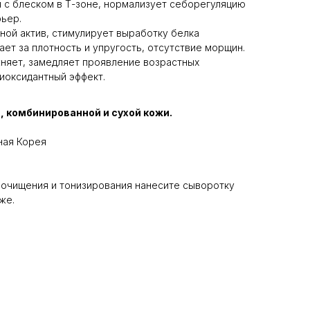
я с блеском в Т-зоне, нормализует себорегуляцию
рьер.
ой актив, стимулирует выработку белка
ает за плотность и упругость, отсутствие морщин.
няет, замедляет проявление возрастных
иоксидантный эффект.
 комбинированной и сухой кожи.
ая Корея
е очищения и тонизирования нанесите сыворотку
же.