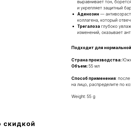
выравнивает тон, боретс
и укрепляет защитный ба
Аденозин
— антивозрастн
коллагена, который отвеч
Трегалоза
глубоко увлаж
изменений, оказывает ант
Подходит для нормальной,
Страна производства:
Южн
Объем:
55 мл
Способ применения
: посл
на лицо, распределите по ко
Weight: 55 g
о скидкой