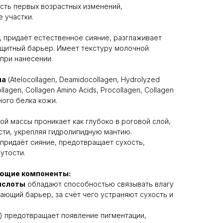
сть первых возрастных изменений,
 участки.
 придаёт естественное сияние, разглаживает
ащитный барьер. Имеет текстуру молочной
 при нанесении.
на
(Atelocollagen, Deamidocollagen, Hydrolyzed
ollagen, Collagen Amino Acids, Procollagen, Collagen
ного белка кожи.
ой массы проникает как глубоко в роговой слой,
ости, укрепляя гидролипидную мантию.
 придаёт сияние, предотвращает сухость,
утости.
ющие компоненты:
кислоты
обладают способностью связывать влагу
ающий барьер, за счёт чего устраняют сухость и
) предотвращает появление пигментации,