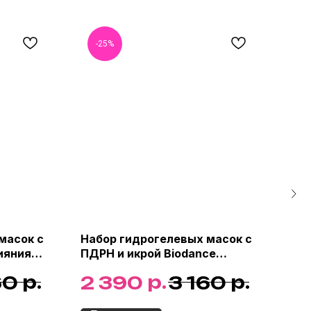
-25%
-
масок с
Набор гидрогелевых масок с
Сух
ияния
ПДРН и икрой Biodance
Lim
 Vita
Rejuvenating Caviar PDRN Real
Sha
р.
р.
р.
60
2 390
3 160
1
p Mask
Deep Mask