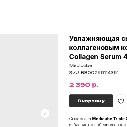
Увлажняющая с
коллагеновым ко
Collagen Serum 
Medicube
SKU:
8800256114351
р.
2 390
В корзину
Сыворотка
Medicube Triple 
избавляет от обезвоженнос