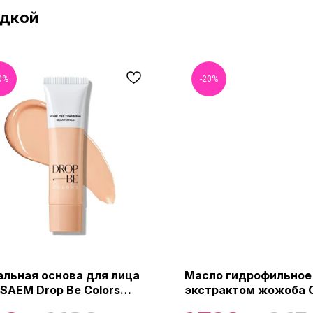
идкой
0%
-20%
альная основа для лица
Масло гидрофильное 
 SAEM Drop Be Colors
экстрактом жожоба C
r Pick Foundation, 35 гр
Fresh Blackhead Jojob