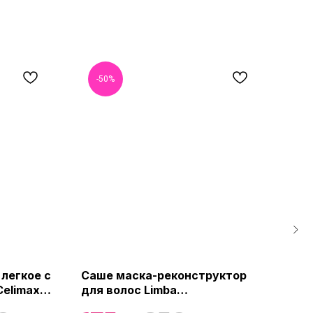
-50%
-
легкое с
Саше маска-реконструктор
Неж
elimax
для волос Limba
умы
a
Reconstruction Treatment, 20
цер