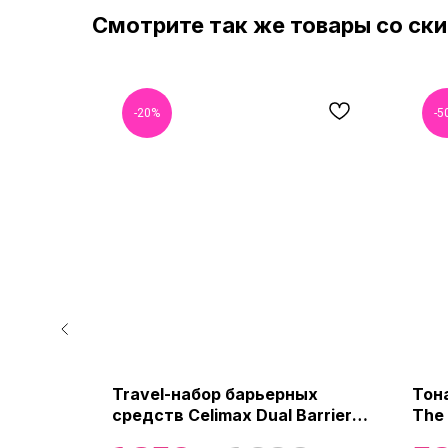
Смотрите так же товары со ск
-20%
-5
Travel-набор барьерных
Тон
мидом
средств Celimax Dual Barrier
The
t
Trial Kit
Wate