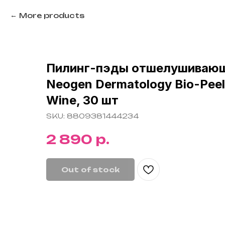
More products
Пилинг-пэды отшелушивающ
Neogen Dermatology Bio-Peel
Wine, 30 шт
SKU:
8809381444234
р.
2 890
Out of stock